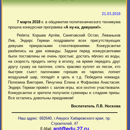
21.03.2018
7 марта 2018 г.
в общежитии политехнического техникума
прошла конкурсная программа
«А ну-ка, девушки!»
.
Ребята: Коршев Артём, Синяговский Остап, Леваньков
Лев, Эндерс Герман поздравили всех присутствующих
девушек прекрасными стихотворениями. Конкурсантки
разбились на две команды. Задачи перед конкурсантками
были поставлены не очень простые; достать яблоко из воды,
на скорость продеть нитку в иголку, на время передать друг
другу сушку на палочке, спеть красиво куплет из песни, кто
быстрее съест палочками горошек из тарелки, лопнет
воздушный шар, попадёт в цель и т.д. Победила команда:
Полезина Виктория, Пичугина Елена и Фофанова Анастасия.
Эндерс Герман провёл с залом игры, все охотно участвовали.
Конкурсантки и зрители получили сувениры и сладкие призы.
Все остались довольны праздником!
Воспитатель Л.В. Носкова
Наш адрес: 682640, г.Амурск Хабаровского края, пр.
Строителей, 47
E-Mail: