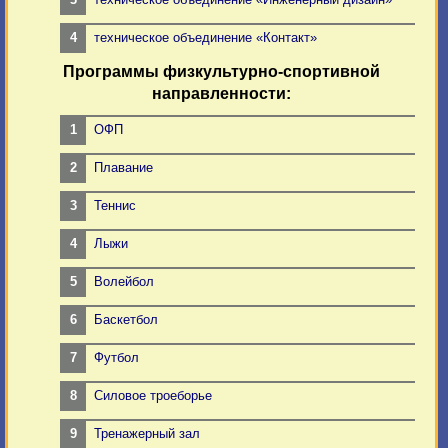
техническое объединение «Контакт»
Программы физкультурно-спортивной
направленности:
ОФП
Плавание
Теннис
Лыжи
Волейбол
Баскетбол
Футбол
Силовое троеборье
Тренажерный зал