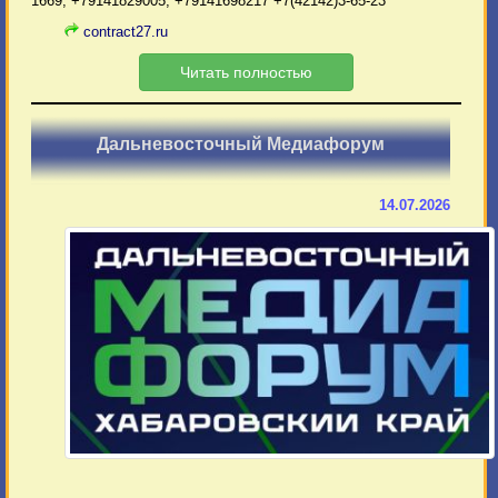
1669; +79141829005; +79141698217 +7(42142)3-65-23
contract27.ru
Читать полностью
Дальневосточный Медиафорум
14.07.2026