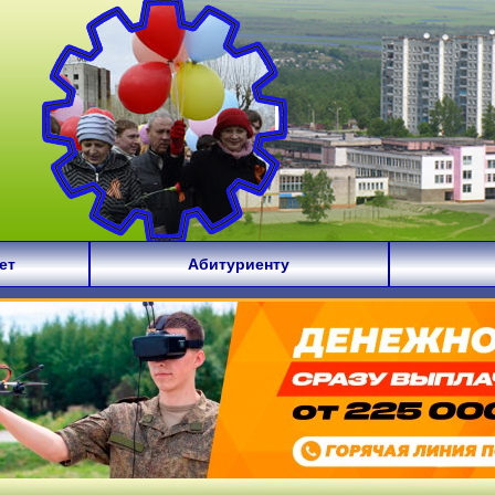
ет
Абитуриенту