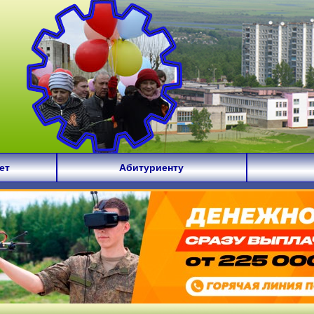
ет
Абитуриенту