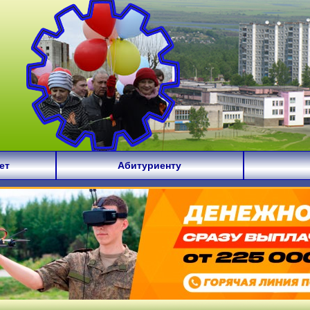
ет
Абитуриенту