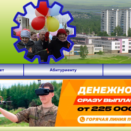
ет
Абитуриенту