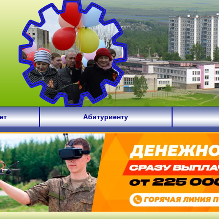
ет
Абитуриенту