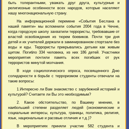
быть толерантными, уважать друг друга, культурные и
религиозные особенности всех народов, которые населяют
нашу многонациональную страну.
На информационной перемене «События Беслана в
нашей памяти» мы вспомнили события 2004 года в Чечне,
когда городскую школу захватили террористы, требовавшие от
властей освобождения из тюрем боевиков. Почти три дня
детей и их учителей держали в заминированном спортзале без
воды и еды. Террористы прикрывались детьми как живым
щитом. Погибло 334 человека, из них 186 детей. Участники
мероприятия почтили память всех погибших от рук
террористов минутой молчания.
В ходе социологического опроса, посвященного Дню
солидарности в борьбе с терроризмом студенты отвечали на
такие вопросы:
1.Интересно ли Вам знакомство с зарубежной историей и
культурой? Считаете ли Вы это необходимым?
2. Какое обстоятельство, по Вашему мнению, в
наибольшей степени разделяет людей (экономические и
социальные интересы, культура, границы, политика, религия,
язык, национальные и расовые отличия и т.д.)?
В мероприятиях приняли участие 582 студента и