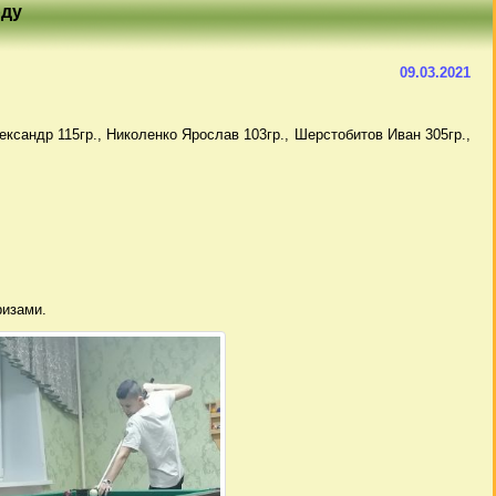
рду
09.03.2021
ександр 115гр., Николенко Ярослав 103гр., Шерстобитов Иван 305гр.,
ризами.