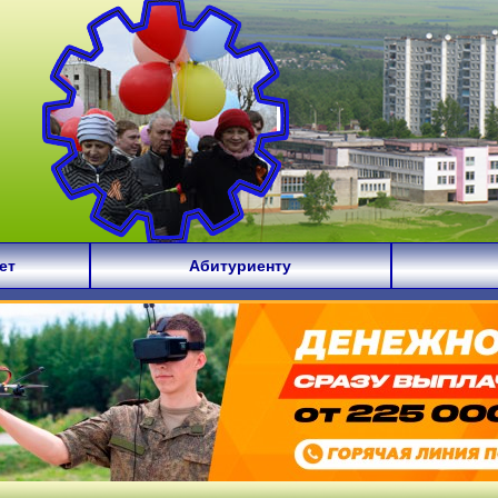
ет
Абитуриенту