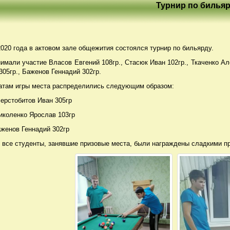
Турнир по билья
2020 года в актовом зале общежития состоялся турнир по бильярду.
нимали участие Власов Евгений 108гр., Стасюк Иван 102гр., Ткаченко Ал
05гр., Баженов Геннадий 302гр.
атам игры места распределились следующим образом:
Шерстобитов Иван 305гр
Николенко Ярослав 103гр
аженов Геннадий 302гр
 все студенты, занявшие призовые места, были награждены сладкими п