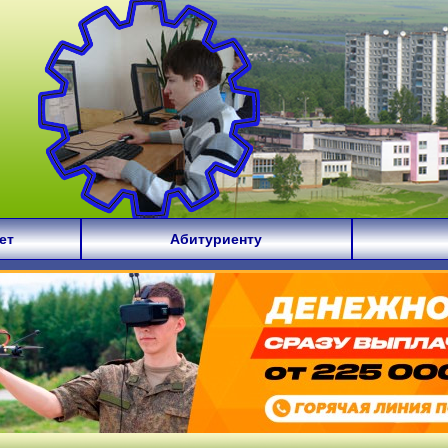
ет
Абитуриенту