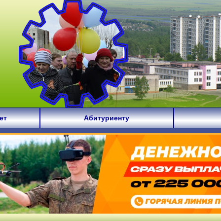
ет
Абитуриенту