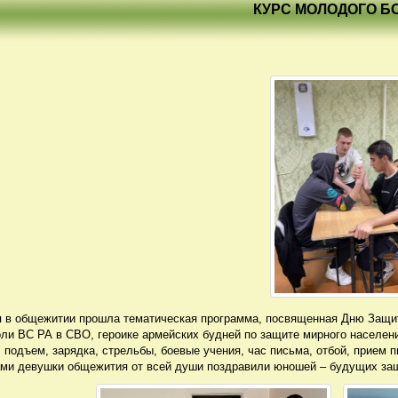
КУРС МОЛОДОГО Б
 в общежитии прошла тематическая программа, посвященная Дню Защитн
оли ВС РА в СВО, героике армейских будней по защите мирного населен
 подъем, зарядка, стрельбы, боевые учения, час письма, отбой, прием
ми девушки общежития от всей души поздравили юношей – будущих за