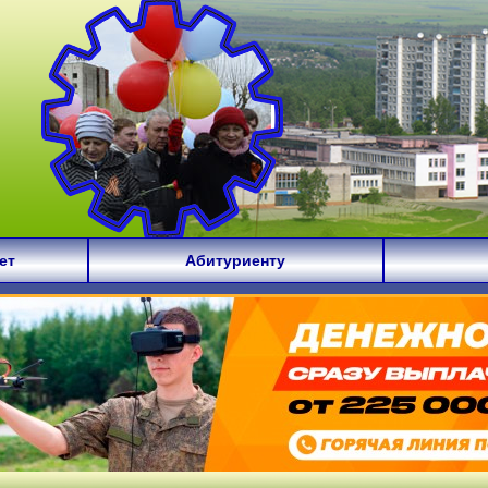
ет
Абитуриенту