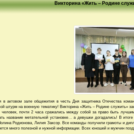
Викторина «Жить – Родине служ
я в актовом зале общежития в честь Дня защитника Отечества кома
вой штурм на военную тематику! Викторина «Жить – Родине служить» за
7 человек, почти 2 часа сражались между собой за право быть лучшим
ать название метательной установке… а девушки догадались! В итоге
олина Родионова, Лилия Заксор. Все команды получили грамоты и дип
нется много полезной и нужной информации. Всех юношей и мужчин по