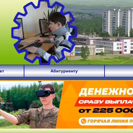
ет
Абитуриенту