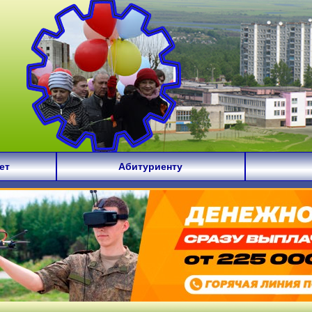
ет
Абитуриенту