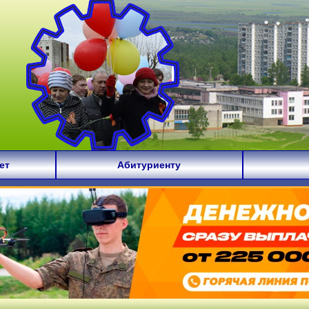
ет
Абитуриенту