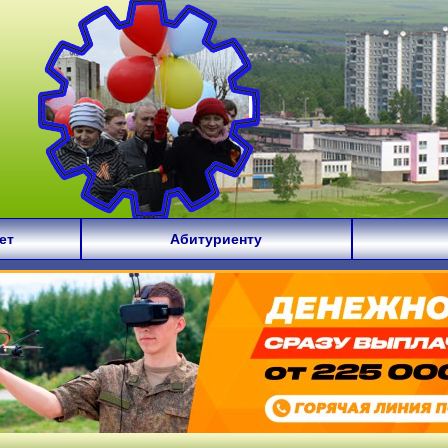
ет
Абитуриенту