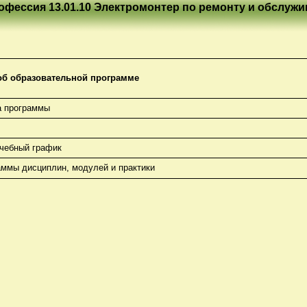
офессия 13.01.10 Электромонтер по ремонту и обслуж
б образовательной программе
а программы
чебный график
аммы дисциплин, модулей и практики