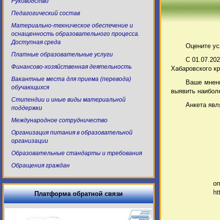
Руководство
Педагогический состав
Материально-техническое обеспечение и
оснащенность образовательного процесса.
Доступная среда
Оцените ус
Платные образовательные услуги
С 01.07.20
Финансово-хозяйственная деятельность
Хабаровского к
Вакантные места для приема (перевода)
Ваше мнени
обучающихся
выявить наибол
Стипендии и иные виды материальной
Анкета явл
поддержки
Международное сотрудничество
Организация питания в образовательной
организации
Образовательные стандарты и требования
Обращения граждан
оп
ht
Платформа обратной связи