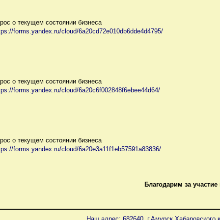
рос о текущем состоянии бизнеса
tps://forms.yandex.ru/cloud/6a20cd72e010db6dde4d4795/
рос о текущем состоянии бизнеса
tps://forms.yandex.ru/cloud/6a20c6f002848f6ebee44d64/
рос о текущем состоянии бизнеса
tps://forms.yandex.ru/cloud/6a20e3a11f1eb57591a83836/
Благодарим за участие 
Наш адрес: 682640, г.Амурск Хабаровского к