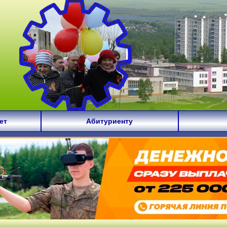
ет
Абитуриенту