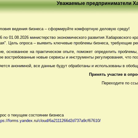
Уважаемые предприниматели Ха
ловия ведения бизнеса – сформируйте комфортную деловую среду!
26 по 01.08.2026 министерство экономического развития Хабаровского к
рая". Цель опроса – выявить ключевые проблемы бизнеса, требующие ре
е, основанное на практическом опыте, поможет определить проблемы, 
ее востребованные новые сервисы и инструменты регулирования, что по
яется анонимной, все данные будут обработаны и использованы в обобщ
Принять участие в опро
Переходите по ссы
рос о текущем состоянии бизнеса
tps://forms.yandex.ru/cloud/6a2111266d2d737a9cf67610/