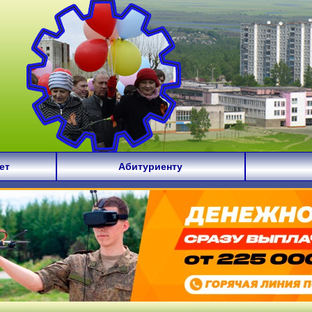
ет
Абитуриенту