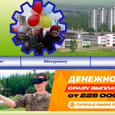
ет
Абитуриенту