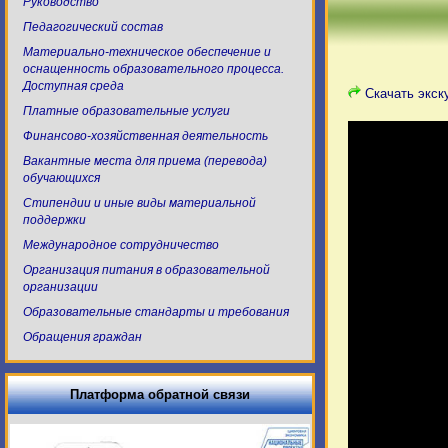
Руководство
Педагогический состав
Материально-техническое обеспечение и
оснащенность образовательного процесса.
Доступная среда
Скачать экск
Платные образовательные услуги
Финансово-хозяйственная деятельность
Вакантные места для приема (перевода)
обучающихся
Стипендии и иные виды материальной
поддержки
Международное сотрудничество
Организация питания в образовательной
организации
Образовательные стандарты и требования
Обращения граждан
Платформа обратной связи