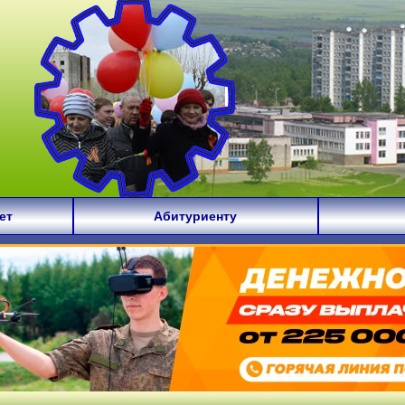
ет
Абитуриенту